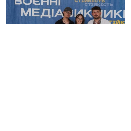
Форум «Воєнні медіавиклики