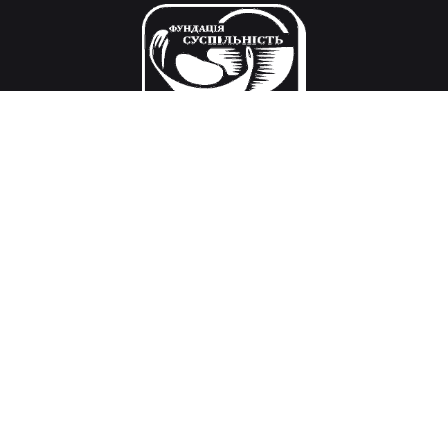
Місія
Дослідження і вироблення рішень в галузі
державної політики, розвитку громадянського
суспільства, міжнародних відносин
та викликів тисячоліття.
Адреса