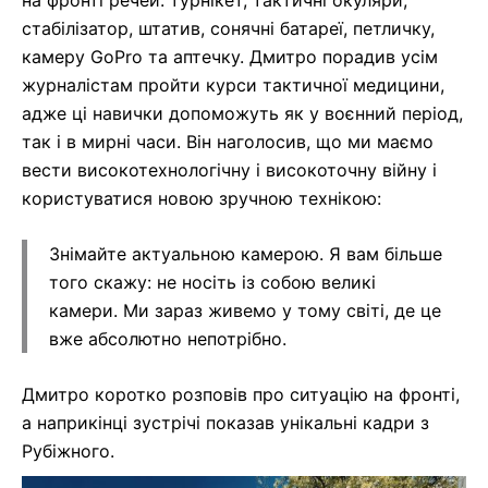
на фронті речей: турнікет, тактичні окуляри,
стабілізатор, штатив, сонячні батареї, петличку,
камеру GoPro та аптечку. Дмитро порадив усім
журналістам пройти курси тактичної медицини,
адже ці навички допоможуть як у воєнний період,
так і в мирні часи. Він наголосив, що ми маємо
вести високотехнологічну і високоточну війну і
користуватися новою зручною технікою:
Знімайте актуальною камерою. Я вам більше
того скажу: не носіть із собою великі
камери. Ми зараз живемо у тому світі, де це
вже абсолютно непотрібно.
Дмитро коротко розповів про ситуацію на фронті,
а наприкінці зустрічі показав унікальні кадри з
Рубіжного.