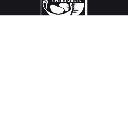
Місія
Дослідження і вироблення рішень в галузі
державної політики, розвитку громадянського
суспільства, міжнародних відносин
та викликів тисячоліття.
Адреса
Головне бюро ГО «ФУНДАЦІЯ СУСПІЛЬНІСТЬ»