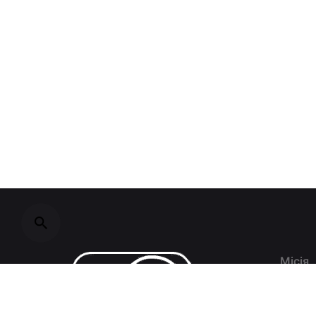
Місія
Дослі
вироб