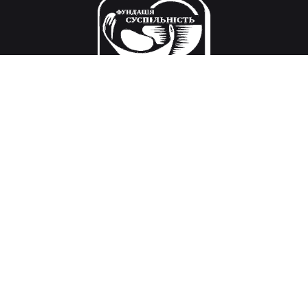
Місія
Дослідження і вироблення рішень в галузі
державної політики, розвитку громадянського
суспільства, міжнародних відносин
та викликів тисячоліття.
Адреса