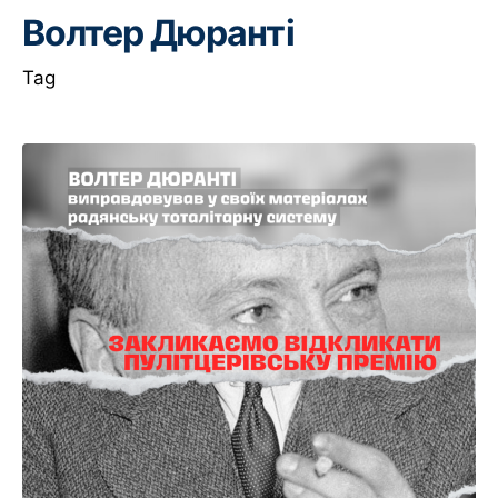
Волтер Дюранті
Tag