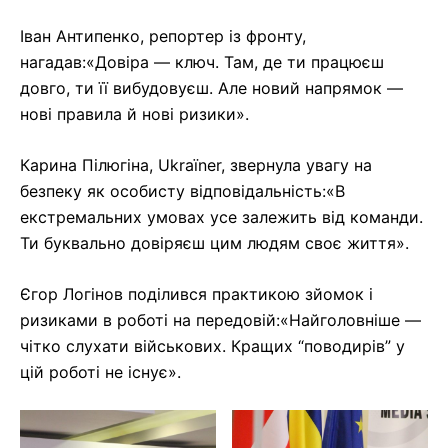
Іван Антипенко, репортер із фронту,
нагадав:«Довіра — ключ. Там, де ти працюєш
довго, ти її вибудовуєш. Але новий напрямок —
нові правила й нові ризики».
Карина Пілюгіна, Ukraїner, звернула увагу на
безпеку як особисту відповідальність:«В
екстремальних умовах усе залежить від команди.
Ти буквально довіряєш цим людям своє життя».
Єгор Логінов поділився практикою зйомок і
ризиками в роботі на передовій:«Найголовніше —
чітко слухати військових. Кращих “поводирів” у
цій роботі не існує».