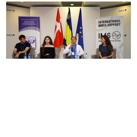
Рецепти стійкості регіонів: що
насправді допомагає
триматися