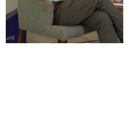
Як не боятися діджитальної
ери: штучний інтелект та
цифрові виклики для
редакцій