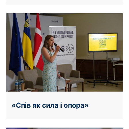
«Спів як сила і опора»