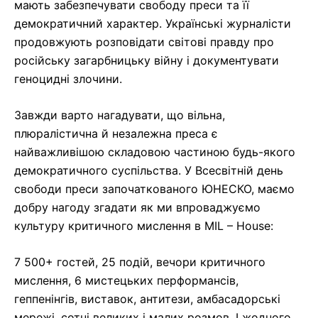
мають забезпечувати свободу преси та її
демократичний характер. Українські журналісти
продовжують розповідати світові правду про
російську загарбницьку війну і документувати
геноцидні злочини.
Завжди варто нагадувати, що вільна,
плюралістична й незалежна преса є
найважливішою складовою частиною будь-якого
демократичного суспільства. У Всесвітній день
свободи преси започаткованого ЮНЕСКО, маємо
добру нагоду згадати як ми впроваджуємо
культуру критичного мислення в MIL – House:
7 500+ гостей, 25 подій, вечори критичного
мислення, 6 мистецьких перформансів,
геппенінгів, виставок, антитези, амбасадорські
мережі, сотні великих і малих розмов. І жодного