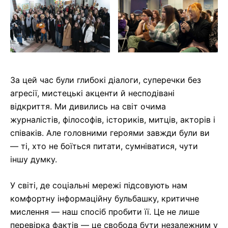
За цей час були глибокі діалоги, суперечки без
агресії, мистецькі акценти й несподівані
відкриття. Ми дивились на світ очима
журналістів, філософів, істориків, митців, акторів і
співаків. Але головними героями завжди були ви
— ті, хто не боїться питати, сумніватися, чути
іншу думку.
У світі, де соціальні мережі підсовують нам
комфортну інформаційну бульбашку, критичне
мислення — наш спосіб пробити її. Це не лише
перевірка фактів — це свобода бути незалежним у