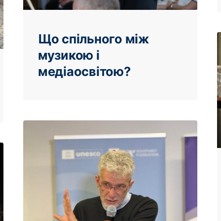
Що спільного між
музикою і
медіаосвітою?