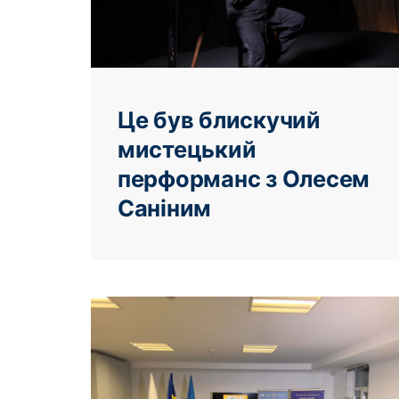
Це був блискучий
мистецький
перформанс з Олесем
Саніним