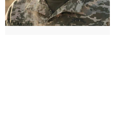
Прощання з героєм
Володимиром Урбаном