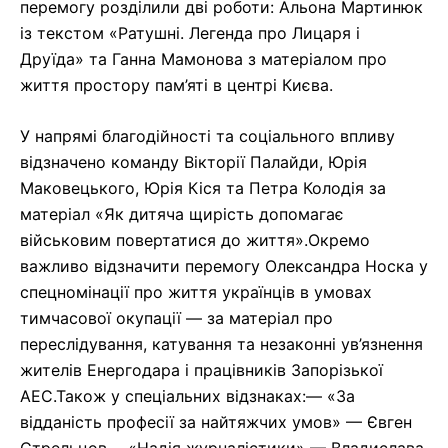
перемогу розділили дві роботи: Альона Мартинюк
із текстом «Ратушні. Легенда про Лицаря і
Друїда» та Ганна Мамонова з матеріалом про
життя простору пам’яті в центрі Києва.
У напрямі благодійності та соціального впливу
відзначено команду Вікторії Палайди, Юрія
Маковецького, Юрія Кіся та Петра Колодія за
матеріал «Як дитяча щирість допомагає
військовим повертатися до життя».Окремо
важливо відзначити перемогу Олександра Носка у
спецномінації про життя українців в умовах
тимчасової окупації — за матеріал про
переслідування, катування та незаконні ув’язнення
жителів Енергодара і працівників Запорізької
АЕС.Також у спеціальних відзнаках:— «За
відданість професії за найтяжчих умов» — Євген
Стрельцов— «Надія журналістики» — Владислава