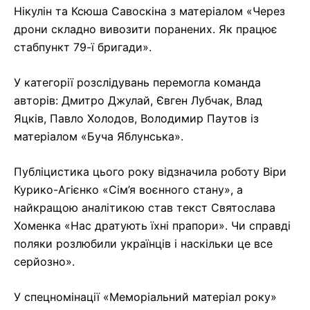
Нікулін та Ксюша Савоскіна з матеріалом «Через
дрони складно вивозити поранених. Як працює
стабпункт 79-ї бригади».
У категорії розслідувань перемогла команда
авторів: Дмитро Джулай, Євген Лубчак, Влад
Яцків, Павло Холодов, Володимир Паутов із
матеріалом «Буча Яблунська».
Публіцистика цього року відзначила роботу Віри
Курико-Агієнко «Сім’я воєнного стану», а
найкращою аналітикою став текст Святослава
Хоменка «Нас дратують їхні прапори». Чи справді
поляки розлюбили українців і наскільки це все
серйозно».
У спецномінації «Меморіальний матеріал року»