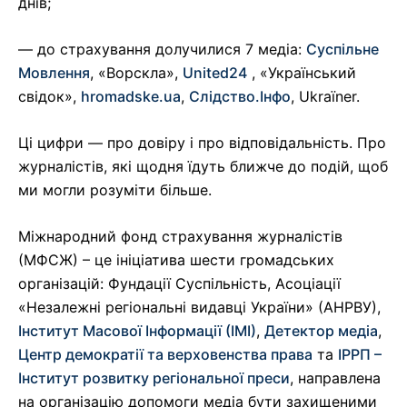
днів;
— до страхування долучилися 7 медіа:
Суспільне
Мовлення
, «Ворскла»,
United24
, «Український
свідок»,
hromadske.ua
,
Слідство.Інфо
, Ukraïner.
Ці цифри — про довіру і про відповідальність. Про
журналістів, які щодня їдуть ближче до подій, щоб
ми могли розуміти більше.
Міжнародний фонд страхування журналістів
(МФСЖ) – це ініціатива шести громадських
організацій: Фундації Суспільність, Асоціації
«Незалежні регіональні видавці України» (АНРВУ),
Інститут Масової Інформації (ІМІ)
,
Детектор медіа
,
Центр демократії та верховенства права
та
ІРРП –
Інститут розвитку регіональної преси
, направлена
на організацію допомоги медіа бути захищеними