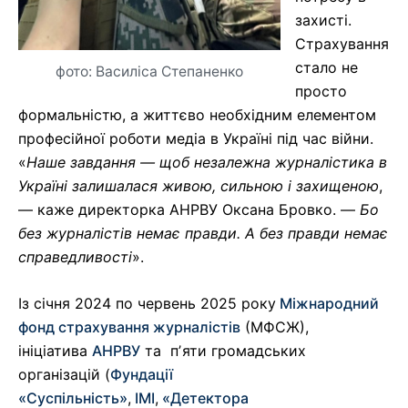
захисті.
Страхування
стало не
фото: Василіса Степаненко
просто
формальністю, а життєво необхідним елементом
професійної роботи медіа в Україні під час війни.
«
Наше завдання — щоб незалежна журналістика в
Україні залишалася живою, сильною і захищеною
,
— каже директорка АНРВУ Оксана Бровко. —
Бо
без журналістів немає правди. А без правди немає
справедливості
».
Із січня 2024 по червень 2025 року
Міжнародний
фонд страхування журналістів
(МФСЖ),
ініціатива
АНРВУ
та пʼяти громадських
організацій (
Фундації
«Суспільність»
,
ІМІ
,
«Детектора