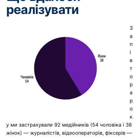
реалізувати
З
а
п
і
в
т
о
р
а
р
о
к
у ми застрахували 92 медійників (54 чоловіка і 38
жінок) — журналістів, відеооператорів, фіксерів —