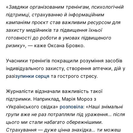
«
Завдяки організованим тренінгам, психологічній
підтримці, страхуванню й інформаційним
кампаніям проєкт став важливим ресурсом для
захисту медійників та підвищення їхньої
готовності до роботи в умовах підвищеного
ризику
»
,
— каже Оксана Бровко.
Учасники тренінгів покращили розуміння засобів
індивідуального захисту, створення аптечки, дій у
разі
зупинки серця
та гострого стресу.
Журналісти відзначали важливість такої
підтримки. Наприклад, Марія Мороз з
«Українського свідка»
розповіла
: «
Наші знімальні
групи вже не раз потрапляли під ураження… після
цього ми стали набагато обережнішими.
Страхування — дуже цінна знахідка… ти можеш