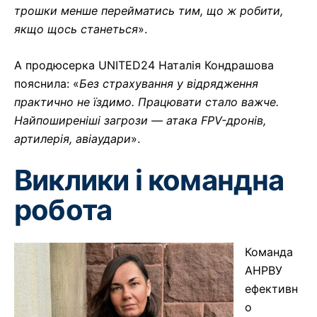
трошки менше перейматись тим, що ж робити,
якщо щось станеться
».
А продюсерка UNITED24 Наталія Кондрашова
пояснила: «
Без страхування у відрядження
практично не їздимо. Працювати стало важче.
Найпоширеніші загрози — атака FPV-дронів,
артилерія, авіаудари
».
Виклики і командна
робота
Команда
АНРВУ
ефективн
о