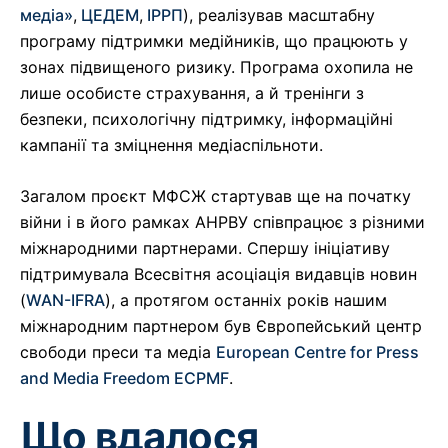
медіа»
,
ЦЕДЕМ
,
ІРРП
), реалізував масштабну
програму підтримки медійників, що працюють у
зонах підвищеного ризику. Програма охопила не
лише особисте страхування, а й тренінги з
безпеки, психологічну підтримку, інформаційні
кампанії та зміцнення медіаспільноти.
Загалом проєкт МФСЖ стартував ще на початку
війни і в його рамках АНРВУ співпрацює з різними
міжнародними партнерами. Спершу ініціативу
підтримувала Всесвітня асоціація видавців новин
(
WAN-IFRA
), а протягом останніх років нашим
міжнародним партнером був Європейський центр
свободи преси та медіа
European Centre for Press
and Media Freedom ECPMF
.
Що вдалося