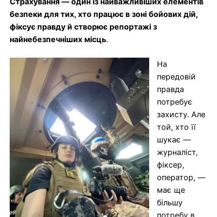
Страхування — один із найважливіших елементів
безпеки для тих, хто працює в зоні бойових дій,
фіксує правду й створює репортажі з
найнебезпечніших місць
.
На
передовій
правда
потребує
захисту. Але
той, хто її
шукає —
журналіст,
фіксер,
оператор, —
має ще
більшу
потребу в