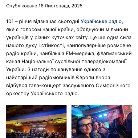
Опубліковано 16 Листопада, 2025
101 – річчя відзначає сьогодні
Українське радіо
,
яке є голосом нашої країни, об’єднуючи мільйони
українців у різних куточках світу. Це ще одна сила
нашого духу і стійкості, найпопулярніше розмовне
радіо країни, найбільша FM-мережа, флагманський
канал Національної суспільної телерадіокомпанії
України. З нагоди пошанування одного з
найстаріший радіомовників Європи вчора
відбувся гала-концерт заслуженого Симфонічного
оркестру Українського радіо.