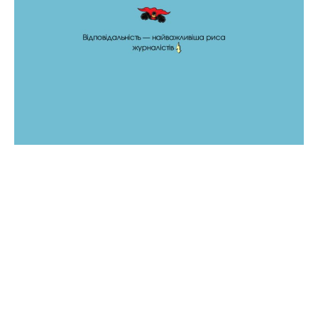
Як журналістам працювати з
«холодною головою» в
позаштатних умовах