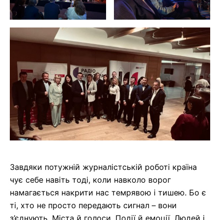
Завдяки потужній журналістській роботі країна
чує себе навіть тоді, коли навколо ворог
намагається накрити нас темрявою і тишею. Бо є
ті, хто не просто передають сигнал – вони
з’єднують. Міста й голоси. Події й емоції. Людей і