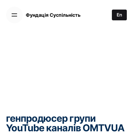
П
е
Фундація Суспільність
En
р
е
й
т
и
д
о
з
м
і
с
т
у
генпродюсер групи
YouTube каналів OMTVUA