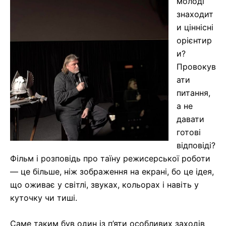
молоді
знаходит
и ціннісні
орієнтир
и?
Провокув
ати
питання,
а не
давати
готові
відповіді?
Фільм і розповідь про таїну режисерської роботи
— це більше, ніж зображення на екрані, бо це ідея,
що оживає у світлі, звуках, кольорах і навіть у
куточку чи тиші.
Саме таким був один із п’яти особливих заходів