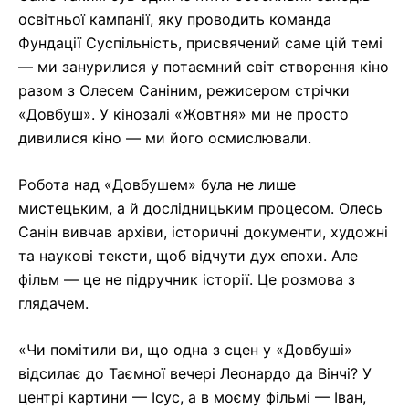
освітньої кампанії, яку проводить команда
Фундації Суспільність, присвячений саме цій темі
— ми занурилися у потаємний світ створення кіно
разом з Олесем Саніним, режисером стрічки
«Довбуш». У кінозалі «Жовтня» ми не просто
дивилися кіно — ми його осмислювали.
Робота над «Довбушем» була не лише
мистецьким, а й дослідницьким процесом. Олесь
Санін вивчав архіви, історичні документи, художні
та наукові тексти, щоб відчути дух епохи. Але
фільм — це не підручник історії. Це розмова з
глядачем.
«Чи помітили ви, що одна з сцен у «Довбуші»
відсилає до Таємної вечері Леонардо да Вінчі? У
центрі картини — Ісус, а в моєму фільмі — Іван,