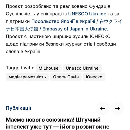
Проєкт розроблено та реалізовано Фундація
Суспільність у співпраці із
UNESCO Ukraine
та за
підтримки
Посольство Японії в Україні / 在ウクライ
ナ日本国大使館 / Embassy of Japan in Ukraine
.
Проєкт є частиною ширших зусиль ЮНЕСКО
щодо підтримки безпеки журналістів і свободи
слова в Україні.
Tagged with:
MILhouse
Unesco Ukraine
медіаграмотність
Олесь Санін
Юнеско
Публікації
Маємо нового союзника! Штучний
інтелект уже тут — і його розвиток не