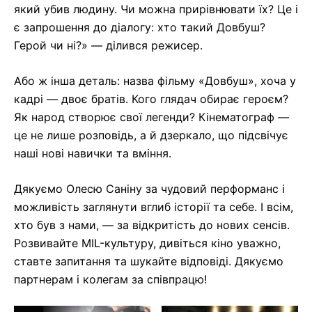
який убив людину. Чи можна прирівнювати їх? Це і
є запрошення до діалогу: хто такий Довбуш?
Герой чи ні?» — ділився режисер.
Або ж інша деталь: назва фільму «Довбуш», хоча у
кадрі — двоє братів. Кого глядач обирає героєм?
Як народ створює свої легенди? Кінематограф —
це не лише розповідь, а й дзеркало, що підсвічує
наші нові навички та вміння.
Дякуємо Олесю Саніну за чудовий перформанс і
можливість заглянути вглиб історії та себе. І всім,
хто був з нами, — за відкритість до нових сенсів.
Розвивайте MIL-культуру, дивіться кіно уважно,
ставте запитання та шукайте відповіді. Дякуємо
партнерам і колегам за співпрацю!