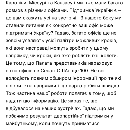
Кароліни, Міссурі та Канзасу і ми вже мали багато
розмов з різними офісами. Підтримка України є –
це вам скажуть усі на зустрічі.
З нашого боку ми
ставили питання
як
конкретно
ваш офіс може
підтримати Україну? Гадаю, багато офісів
ще не
зовсім
уявляють
усієї палітри можливих
крок
ів
,
які вони насправді можуть зробити у цьому
напрямку, чи кроки, які
вже
роблять їхні колеги
.
Це
тому
,
що Палата представників нараховує
сотні офісів і
в
Сенаті США
є ще 100
. Не всі
володіють
повним обширом
інформаці
ї про те які
пріоритетні напрямки і що варто робити швидко
.
Тож частина нашої роботи полягає в тому, щоб
надати
цю
інформаці
ю
. Це якраз те, що
відбувалося на наших зустрічах. Гадаю, що ми
побачимо результат
двопартійної підтримки
у
майбутньому, коли почнуть прийматися