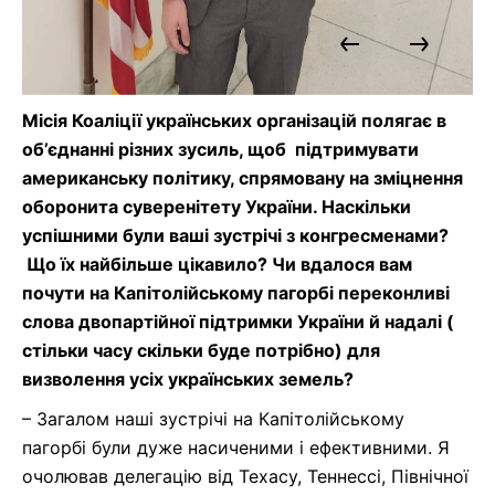
Місія Коаліції
українських організацій
полягає
в
об’єднанні різних
зусиль, щоб
підтримувати
американську політику, спрямовану на зміцнення
оборони
та
суверенітету України
. Наскільки
успішними були ваші зустрічі з конгресменами?
Що їх найбільше цікавило?
Чи вдалося вам
почути на Капітолійському пагорбі переконливі
слова двопартійної підтримки України й надалі
(
стільки часу скільки буде потрібно
)
для
визволення
усіх
українських земель?
–
Загалом наші зустрічі на Капітолійському
пагорбі були дуже насиченими і ефективними.
Я
очолював делегацію від Техасу, Теннессі, Північної