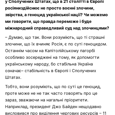
у Сполучених Штатах, що в 21 столітті в Європі
росіяни
здійснює не просто воєнні злочини,
звірства, а ге
ноцид української нації?
Чи можемо
ми говорити, що правда переможе і буде
міжнародний справедливий суд над злочинцями?
–
Думаю, що так. Вони розуміють, що ті страшні
злочини, що їх вчиняє Росія, є по суті геноцидом.
Останнім часом на Капітолійському пагорбі
особливо
зосереджені на тому, як допомогти
у
країнському народу,
бо
стабільна Україна
означає
–
стабільність в Європі і Сполучених
Штатах.
Тобто, вони розуміють, що по суті це геноцид,
проте
може
не
не
так часто
говорять про це
зараз
,
зважаючи на нагальні пріоритети.
Наприклад, президент
Джо
Байден
нещодавно
висловився про виділення
чергових ресурсів –
11