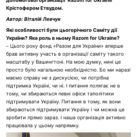
допомогової
організації
Razom
for
Ukraine
Крістофером
Етвудом
.
Автор: Віталій Левчук
Я
к
і особливості були цьогорічного Саміту
дії
України?
Яка роль
в ньому
Razom
for
Ukraine
?
–
Цього року фонд «Разом для України» вперше
брав активну участь в організації саміту такого
масштабу у Вашингтоні. На мою думку,
нині
це
просто
було нагальною
необхідн
істю
. Бо ми наразі
маємо справу не з
дискусією
, чи потрібна
підтримка Україні, чи ні.
І
питання полягає не в
тому, чи збираються певні офіси
та
політики
підтримувати Україну. Питання в тому,
як
вони
збираються підтримувати Україну і чи можна це
зробити прямо зараз.
І наша організація активно
працювала у цьому напрямку.