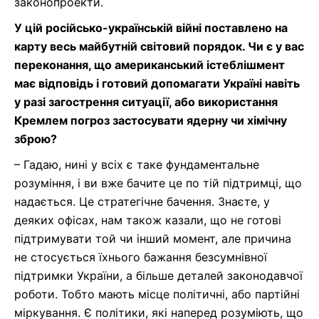
законопроекти.
У цій російсько-українській війні поставлено на
карту весь майбутній світовий порядок. Чи є у вас
переконання, що американський істеблішмент
має відповідь і
готовий допомагати Україні навіть
у разі загострення ситуа
ц
ії, або використання
Кремлем погроз застосувати ядерну чи хімічну
зброю?
–
Гадаю,
нині
у всіх є
таке
фундаментальне
розуміння, і ви
вже
бачите це по тій підтримці, що
надається.
Це стратегічне бачення.
Знаєте,
у
деяк
их
офіс
ах
,
нам також
казали, що не
готові
підтримувати т
ой
чи інш
ий момент
,
але
причина
не стосується їхнього бажання
безсумнівної
підтримки України,
а більше деталей
законодав
чої
роботи
. Тобто мають місце політичні
, або партійні
міркування. Є
політики
, які
наперед
розуміють, що