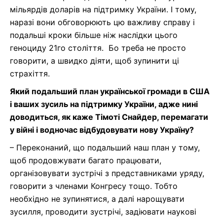
мільярдів доларів на підтримку України.
І тому,
н
аразі вони обговорюють ц
ю важливу справу і
подальші кроки
більше ніж наслідки
цього
геноциду 21го століття.
Бо треба не просто
говорити, а швидко діяти, щоб зупинити ці
страхіття.
Який подальший план
української громади в США
і
ваших зусиль на підтримку України, адже нині
доводиться, як каже Тімоті Снайдер, перемагати
у війні і водночас відбудовувати нову Україну?
–
Переконаний, що подальший наш план у тому,
щоб продовжувати багато працювати,
організовувати зустрічі з представниками уряду,
говорити з членами Конгресу тощо. Тобто
необхідно
не зупинятися, а далі нарощувати
зусилля
, проводити зустрічі,
задіювати
наукові