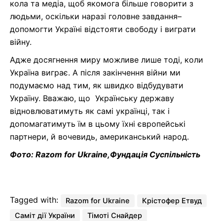
кола та
медіа
, щоб якомога більше говорити з
людьми, оскільки наразі головне
завдання
–
допомогти Україні
відстояти свободу і
виграти
війну.
Адже д
осягнення миру можливе лише тоді, коли
Україна виграє. А після закінчення війни ми
подумаємо над тим, як
швидко
відбудувати
Україну.
Вважаю, що
Українську державу
відновлюватимуть
як
самі українці,
так і
допомагатимуть їм в цьому їхні європейські
партнери, й вочевидь,
американський народ
.
Фото: Razom for Ukraine,Фундація Суспільність
Tagged with:
Razom for Ukraine
Крістофер Етвуд
Саміт дії України
Тімоті Снайдер