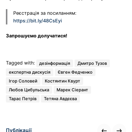
Реєстрація за посиланням:
https://bit.ly/48CsEyi
Запрошуємо долучатися!
Tagged with:
дезінформація
Дмитро Тузов
експертна дискусія
Євген Федченко
Ігор Соловей
Костянтин Квурт
Любов Цибульська
Марек Сіерант
Тарас Петрів
Тетяна Авдєєва
Публікації