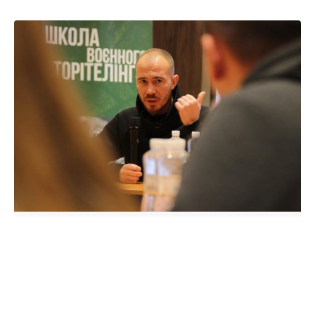
Потужно розпочався другий
день Школи воєнного
сторітелінгу!