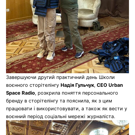
Завершуючи другий практичний день Школи
воєнного сторітелінгу
Надія Гульчук
,
СЕО Urban
Space Radio
, розкрила поняття персонального
бренду в сторітелінгу та пояснила, як з цим
працювати і використовувати, а також як вести у
воєнний період соціальні мережі журналіста.